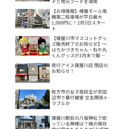
ドと地元フードを満喫
【お得情報】樟葉モール南
館第二駐車場が平日最大
1,000円に！2月3日スター
ト
【寝屋川市マスコットグッ
ズ販売終了のお知らせ】～
はちかづきちゃん・ねや丸
くんグッズが3月末で販売
終了～
夜行アイス寝屋川店 閉店の
お知らせ！
枚方市の女子高校生が京田
辺市で暴行被害 交友関係ト
ラブルか
寝屋川駅前の八坂神社で祀
っている神様は？楠の保存