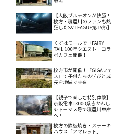
【大阪ブルテオンが快勝！
枚方・寝屋川のファンも熱
狂したSV.LEAGUE第15節】
くずはモールで「FAIRY
TAIL 100年クエスト」コラ
ボカフェ開催！
枚方市が開催！「GIGAフェ
ス」で子供たちの学びと成
長を地域で共有
【親子で楽しむ特別体験】
京阪電車13000系きかんし
ゃトーマス号で寝屋川車庫
へ！
枚方の鉄板焼き・ステーキ
ハウス「アマレット」