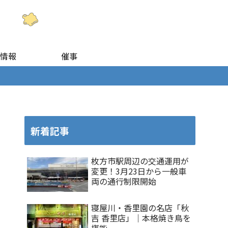
情報
催事
新着記事
枚方市駅周辺の交通運用が
変更！3月23日から一般車
両の通行制限開始
寝屋川・香里園の名店「秋
吉 香里店」｜本格焼き鳥を
堪能