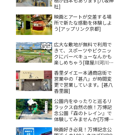
樹が四本もあります[八坂神
社]
映画とアートが交差する場
所で新たな感動を体験しよ
う[アップリンク京都]
広大な敷地が無料で利用で
きて、スポーツやピクニッ
クにバーベキューなんかも
楽しめちゃう[寝屋川河川公
園]
香里ダイエー本通商店街で
営業中の「甚八」が時間変
更で営業しています。[甚八
香里園]
公園内をゆったりと巡るリ
ラックス自然の旅！万博記
念公園『森のトレイン』で
体験してみませんか[万博記
念公園]
映画好き必見！万博記念公