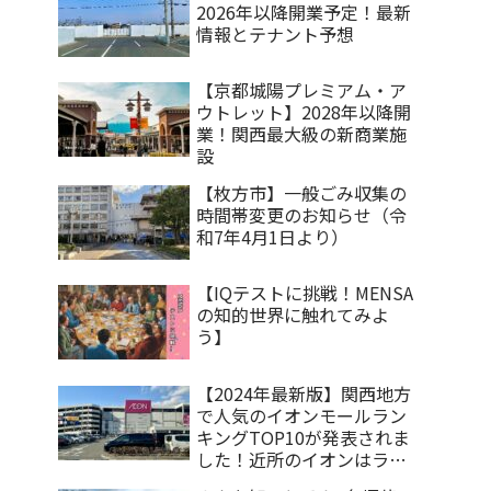
2026年以降開業予定！最新
情報とテナント予想
【京都城陽プレミアム・ア
ウトレット】2028年以降開
業！関西最大級の新商業施
設
【枚方市】一般ごみ収集の
時間帯変更のお知らせ（令
和7年4月1日より）
【IQテストに挑戦！MENSA
の知的世界に触れてみよ
う】
【2024年最新版】関西地方
で人気のイオンモールラン
キングTOP10が発表されま
した！近所のイオンはラン
クインしているのか？