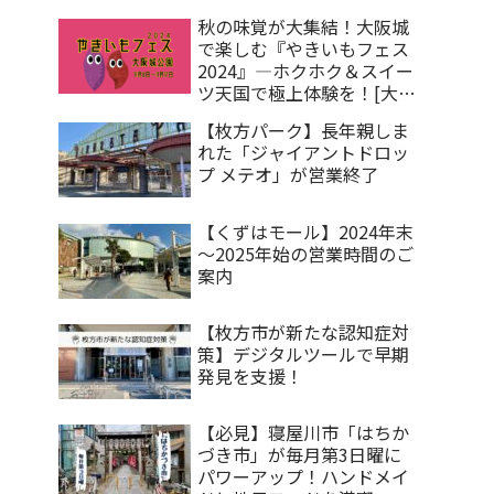
ル]
秋の味覚が大集結！大阪城
で楽しむ『やきいもフェス
2024』―ホクホク＆スイー
ツ天国で極上体験を！[大阪
城公園]
【枚方パーク】長年親しま
れた「ジャイアントドロッ
プ メテオ」が営業終了
【くずはモール】2024年末
～2025年始の営業時間のご
案内
【枚方市が新たな認知症対
策】デジタルツールで早期
発見を支援！
【必見】寝屋川市「はちか
づき市」が毎月第3日曜に
パワーアップ！ハンドメイ