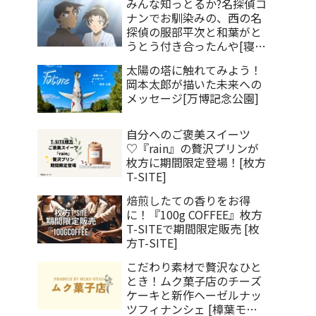
みんな知っとるか?名探偵コ
ナンでお馴染みの、西の名
探偵の服部平次と和葉がと
うとう付き合ったんや[寝屋
川情報]
太陽の塔に触れてみよう！
岡本太郎が描いた未来への
メッセージ[万博記念公園]
自分へのご褒美スイーツ
♡『rain』の贅沢プリンが
枚方に期間限定登場！[枚方
T-SITE]
焙煎したての香りをお得
に！『100g COFFEE』枚方
T-SITEで期間限定販売 [枚
方T-SITE]
こだわり素材で贅沢なひと
とき！ムク菓子店のチーズ
ケーキと新作ヘーゼルナッ
ツフィナンシェ [樟葉モー