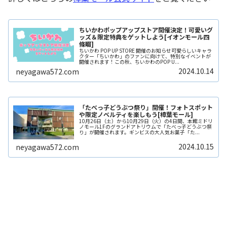
ちいかわポップアップストア開催決定！可愛いグ
ッズ＆限定特典をゲットしよう[イオンモール四
條畷]
ちいかわ POP UP STORE 開催のお知らせ可愛らしいキャラ
クター「ちいかわ」のファンに向けて、特別なイベントが
開催されます！この秋、ちいかわのPOP U...
2024.10.14
neyagawa572.com
「たべっ子どうぶつ祭り」開催！フォトスポット
や限定ノベルティを楽しもう[樟葉モール]
10月26日（土）から10月29日（火）の4日間、本館ミドリ
ノモール1Fのグランドアトリウムで「たべっ子どうぶつ祭
り」が開催されます。ギンビスの大人気お菓子「た...
2024.10.15
neyagawa572.com