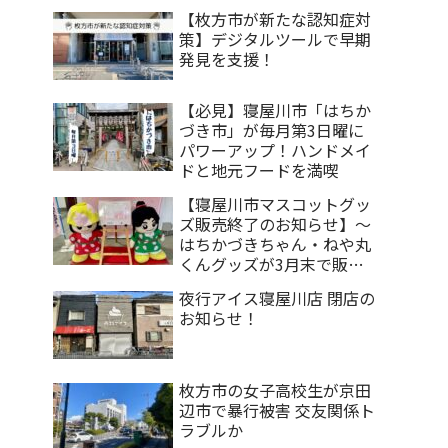
【枚方市が新たな認知症対
策】デジタルツールで早期
発見を支援！
【必見】寝屋川市「はちか
づき市」が毎月第3日曜に
パワーアップ！ハンドメイ
ドと地元フードを満喫
【寝屋川市マスコットグッ
ズ販売終了のお知らせ】～
はちかづきちゃん・ねや丸
くんグッズが3月末で販売
終了～
夜行アイス寝屋川店 閉店の
お知らせ！
枚方市の女子高校生が京田
辺市で暴行被害 交友関係ト
ラブルか