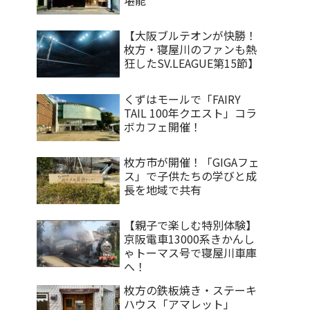
【大阪ブルテオンが快勝！
枚方・寝屋川のファンも熱
狂したSV.LEAGUE第15節】
くずはモールで「FAIRY
TAIL 100年クエスト」コラ
ボカフェ開催！
枚方市が開催！「GIGAフェ
ス」で子供たちの学びと成
長を地域で共有
【親子で楽しむ特別体験】
京阪電車13000系きかんし
ゃトーマス号で寝屋川車庫
へ！
枚方の鉄板焼き・ステーキ
ハウス「アマレット」