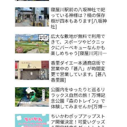
寝屋川駅前の八坂神社で祀
っている神様は？楠の保存
樹が四本もあります[八坂神
社]
広大な敷地が無料で利用で
きて、スポーツやピクニッ
クにバーベキューなんかも
楽しめちゃう[寝屋川河川公
園]
香里ダイエー本通商店街で
営業中の「甚八」が時間変
更で営業しています。[甚八
香里園]
公園内をゆったりと巡るリ
ラックス自然の旅！万博記
念公園『森のトレイン』で
体験してみませんか[万博記
念公園]
ちいかわポップアップスト
ア開催決定！可愛いグッズ