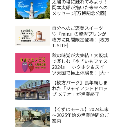
太陽の塔に触れてみよう！
岡本太郎が描いた未来への
メッセージ[万博記念公園]
自分へのご褒美スイーツ
♡『rain』の贅沢プリンが
枚方に期間限定登場！[枚方
T-SITE]
秋の味覚が大集結！大阪城
で楽しむ『やきいもフェス
2024』―ホクホク＆スイー
ツ天国で極上体験を！[大阪
城公園]
【枚方パーク】長年親しま
れた「ジャイアントドロッ
プ メテオ」が営業終了
【くずはモール】2024年末
～2025年始の営業時間のご
案内