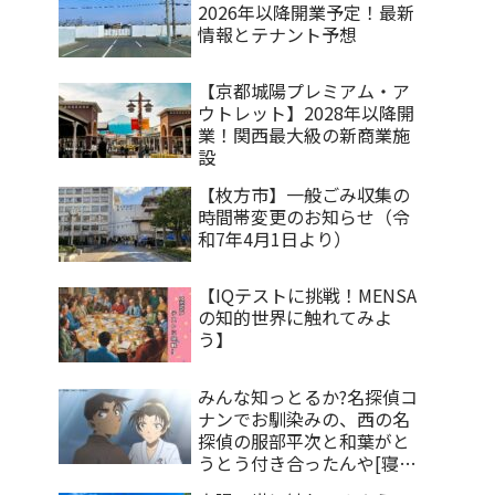
2026年以降開業予定！最新
情報とテナント予想
【京都城陽プレミアム・ア
ウトレット】2028年以降開
業！関西最大級の新商業施
設
【枚方市】一般ごみ収集の
時間帯変更のお知らせ（令
和7年4月1日より）
【IQテストに挑戦！MENSA
の知的世界に触れてみよ
う】
みんな知っとるか?名探偵コ
ナンでお馴染みの、西の名
探偵の服部平次と和葉がと
うとう付き合ったんや[寝屋
川情報]