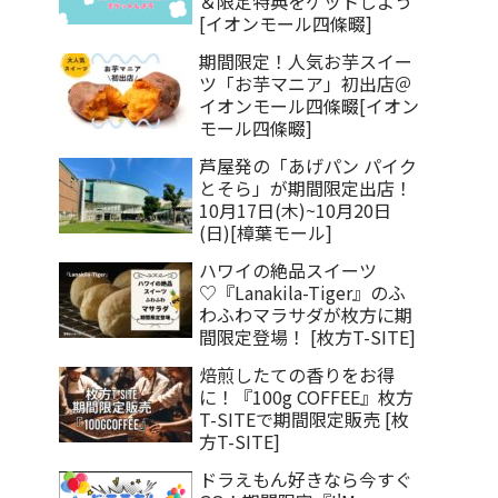
＆限定特典をゲットしよう
[イオンモール四條畷]
期間限定！人気お芋スイー
ツ「お芋マニア」初出店＠
イオンモール四條畷[イオン
モール四條畷]
芦屋発の「あげパン パイク
とそら」が期間限定出店！
10月17日(木)~10月20日
(日)[樟葉モール]
ハワイの絶品スイーツ
♡『Lanakila-Tiger』のふ
わふわマラサダが枚方に期
間限定登場！ [枚方T-SITE]
焙煎したての香りをお得
に！『100g COFFEE』枚方
T-SITEで期間限定販売 [枚
方T-SITE]
ドラえもん好きなら今すぐ