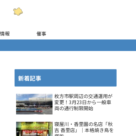
情報
催事
新着記事
枚方市駅周辺の交通運用が
変更！3月23日から一般車
両の通行制限開始
寝屋川・香里園の名店「秋
吉 香里店」｜本格焼き鳥を
堪能