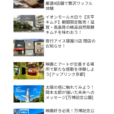
厳選4店舗で贅沢ワッフル
体験
イオンモール大日で【天平
キムチ】期間限定販売！滋
賀・高島発の絶品自然発酵
キムチを味わおう！
夜行アイス寝屋川店 閉店の
お知らせ！
映画とアートが交差する場
所で新たな感動を体験しよ
う[アップリンク京都]
太陽の塔に触れてみよう！
岡本太郎が描いた未来への
メッセージ[万博記念公園]
映画好き必見！万博記念公