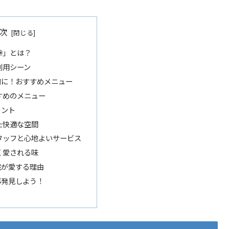
次
幸」とは？
利用シーン
虜に！おすすめメニュー
すめのメニュー
イント
した快適な空間
スタッフと心地よいサービス
長く愛される味
民が愛する理由
再発見しよう！