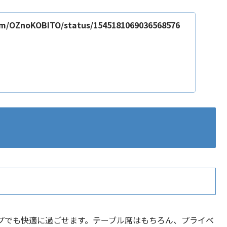
com/OZnoKOBITO/status/1545181069036568576
プでも快適に過ごせます。テーブル席はもちろん、プライベ