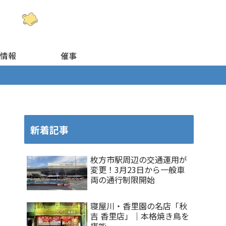
情報
催事
新着記事
枚方市駅周辺の交通運用が
変更！3月23日から一般車
両の通行制限開始
寝屋川・香里園の名店「秋
吉 香里店」｜本格焼き鳥を
堪能