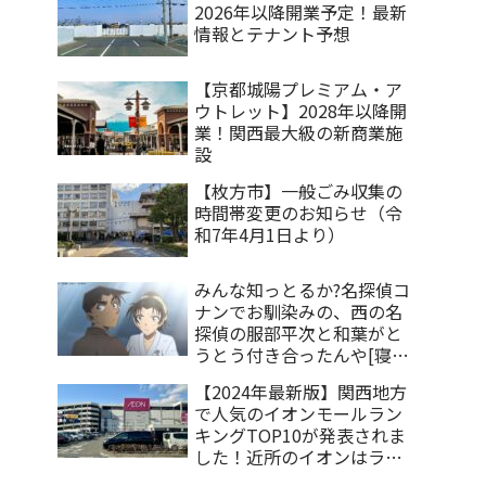
2026年以降開業予定！最新
情報とテナント予想
【京都城陽プレミアム・ア
ウトレット】2028年以降開
業！関西最大級の新商業施
設
【枚方市】一般ごみ収集の
時間帯変更のお知らせ（令
和7年4月1日より）
みんな知っとるか?名探偵コ
ナンでお馴染みの、西の名
探偵の服部平次と和葉がと
うとう付き合ったんや[寝屋
川情報]
【2024年最新版】関西地方
で人気のイオンモールラン
キングTOP10が発表されま
した！近所のイオンはラン
クインしているのか？