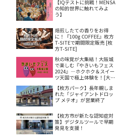
【IQテストに挑戦！MENSA
の知的世界に触れてみよ
う】
焙煎したての香りをお得
に！『100g COFFEE』枚方
T-SITEで期間限定販売 [枚
方T-SITE]
秋の味覚が大集結！大阪城
で楽しむ『やきいもフェス
2024』―ホクホク＆スイー
ツ天国で極上体験を！[大阪
城公園]
【枚方パーク】長年親しま
れた「ジャイアントドロッ
プ メテオ」が営業終了
【枚方市が新たな認知症対
策】デジタルツールで早期
発見を支援！