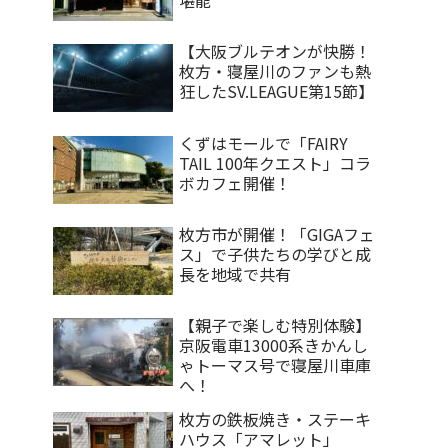
【大阪ブルテオンが快勝！
枚方・寝屋川のファンも熱
狂したSV.LEAGUE第15節】
くずはモールで「FAIRY
TAIL 100年クエスト」コラ
ボカフェ開催！
枚方市が開催！「GIGAフェ
ス」で子供たちの学びと成
長を地域で共有
【親子で楽しむ特別体験】
京阪電車13000系きかんし
ゃトーマス号で寝屋川車庫
へ！
枚方の鉄板焼き・ステーキ
ハウス「アマレット」