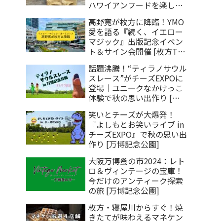
ハワイアンフードを楽しも
う[樟葉モール]
高野寛が枚方に降臨！YMO
愛を語る『続く、イエロー
マジック』出版記念イベン
ト＆サイン会開催 [枚方T-
SITE]
話題沸騰！“ティラノサウル
スレース”がチーズEXPOに
登場｜ユニークなかけっこ
体験で秋の思い出作り [万
博記念公園]
笑いとチーズが大爆発！
『よしもとお笑いライブ in
チーズEXPO』で秋の思い出
作り [万博記念公園]
大阪万博蚤の市2024：レト
ロ＆ヴィンテージの宝庫！
今だけのアンティーク探索
の旅 [万博記念公園]
枚方・寝屋川からすぐ！焼
きたてが味わえるマネケン