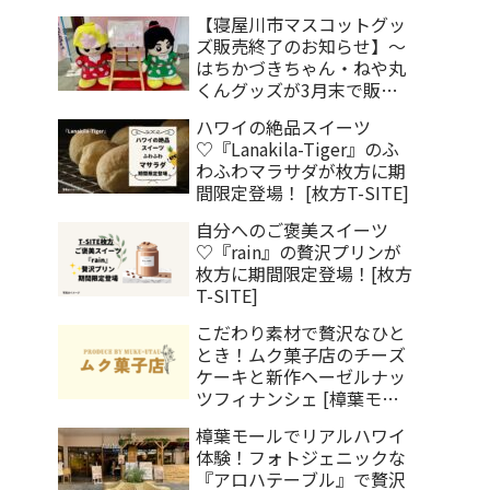
【寝屋川市マスコットグッ
ズ販売終了のお知らせ】～
はちかづきちゃん・ねや丸
くんグッズが3月末で販売
終了～
ハワイの絶品スイーツ
♡『Lanakila-Tiger』のふ
わふわマラサダが枚方に期
間限定登場！ [枚方T-SITE]
自分へのご褒美スイーツ
♡『rain』の贅沢プリンが
枚方に期間限定登場！[枚方
T-SITE]
こだわり素材で贅沢なひと
とき！ムク菓子店のチーズ
ケーキと新作ヘーゼルナッ
ツフィナンシェ [樟葉モー
ル]
樟葉モールでリアルハワイ
体験！フォトジェニックな
『アロハテーブル』で贅沢